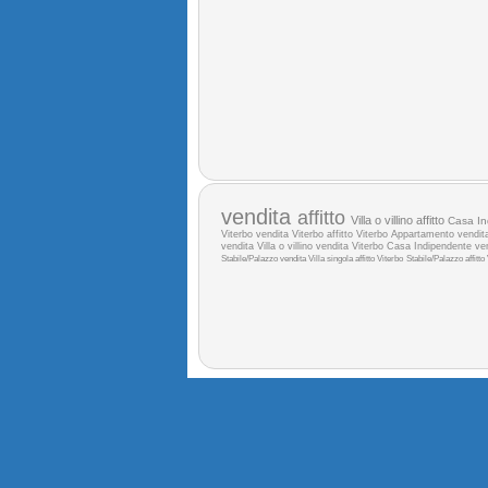
vendita
affitto
Villa o villino affitto
Casa In
Viterbo
vendita Viterbo
affitto Viterbo
Appartamento vendi
vendita
Villa o villino vendita Viterbo
Casa Indipendente ve
Stabile/Palazzo vendita
Villa singola affitto Viterbo
Stabile/Palazzo affitto