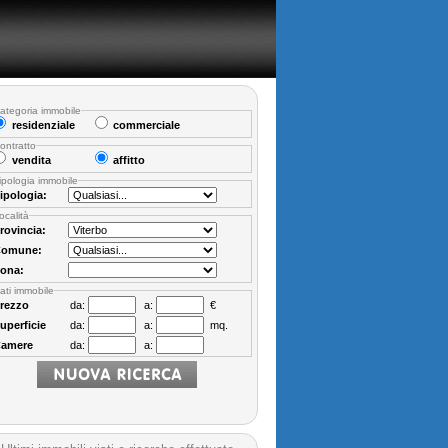
ategoria immobile
residenziale
commerciale
ontratto
vendita
affitto
ipologia immobile
ipologia:
ocalità
rovincia:
omune:
ona:
ati immobile
rezzo
da:
a:
€
uperficie
da:
a:
mq.
amere
da:
a: