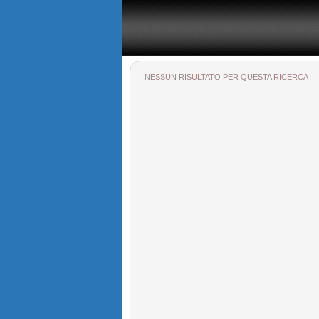
Il portale immobiliare provinciale dedicato alla provincia di
NESSUN RISULTATO PER QUESTA RICERCA