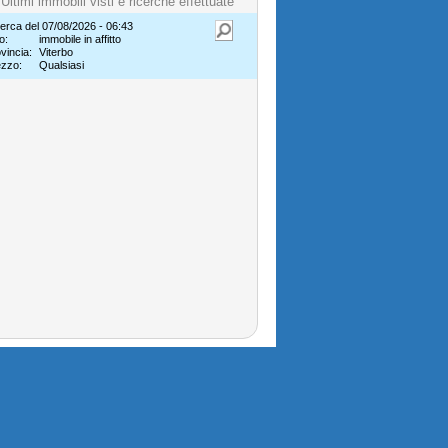
Ultimi immobili visti e ricerche effettuate
erca del 07/08/2026 - 06:43
o:
immobile in affitto
vincia:
Viterbo
ezzo:
Qualsiasi