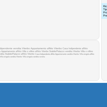
Ric
Tip
Pro
Pr
dipendente vendita Viterbo
Appartamento affitto Viterbo
Casa Indipendente affitto
ta
Appartamento affitto
Villa o villino affitto Viterbo
Stabile/Palazzo vendita Viterbo
Villa o villino
ndita
Stabile/Palazzo affitto Viterbo
Casa Indipendente affitto
Appartamento vendita Viterbo
Villa singola affitto
Villa singola vendita Viterbo
Villa singola vendita
vendita