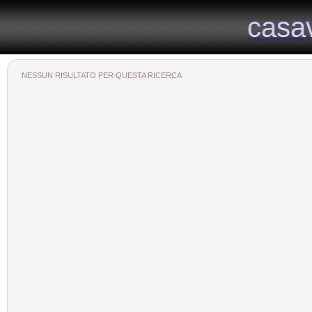
Il portale immobiliare provinciale dedicato alla provincia di Viterbo
casa
casa
NESSUN RISULTATO PER QUESTA RICERCA