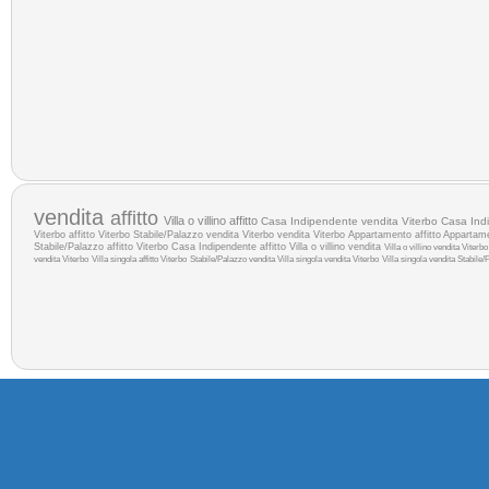
vendita
affitto
Villa o villino affitto
Casa Indipendente vendita Viterbo
Casa Indi
Viterbo
affitto Viterbo
Stabile/Palazzo vendita Viterbo
vendita Viterbo
Appartamento affitto
Appartam
Stabile/Palazzo affitto Viterbo
Casa Indipendente affitto
Villa o villino vendita
Villa o villino vendita Viterbo
vendita Viterbo
Villa singola affitto Viterbo
Stabile/Palazzo vendita
Villa singola vendita Viterbo
Villa singola vendita
Stabile/P