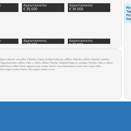
o
Appartamento
Appartamento
Ric
€ 35.000
€ 36.000
Tip
Pro
Pr
o
Appartamento
Appartamento
€ 38.000
€ 39.000
dipendente vendita Viterbo
Casa Indipendente affitto Viterbo
affitto Viterbo
vendita
a
Appartamento affitto
Villa o villino affitto Viterbo
Stabile/Palazzo vendita Viterbo
Villa o villino
abile/Palazzo affitto Viterbo
Appartamento vendita Viterbo
Casa Indipendente vendita
Villa singola affitto
Villa singola vendita Viterbo
Villa singola vendita
vendita
o
Appartamento
Appartamento
€ 40.500
€ 42.000
o
Appartamento
Appartamento
€ 45.000
€ 49.900