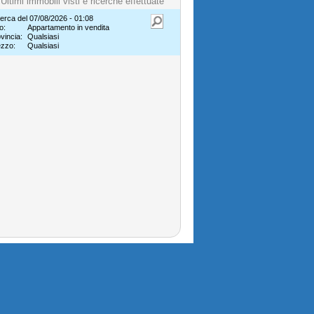
Ultimi immobili visti e ricerche effettuate
erca del 07/08/2026 - 01:08
o:
Appartamento in vendita
vincia:
Qualsiasi
ezzo:
Qualsiasi