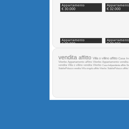
Appartamento
Appartament
€ 30.000
€ 32.000
Appartamento
Appartament
€ 38.000
€ 38.000
vendita
affitto
Villa o villino affitto
Casa In
Viterbo
Appartamento affitto Viterbo
Appartamento vendit
vendita
Villa o villino vendita Viterbo
Casa Indipendente affitto
St
Stabile/Palazzo vendita
Villa singola affitto Viterbo
Stabile/Palazzo affitto
Appartamento
Appartament
€ 40.000
€ 40.000
Appartamento
Appartament
€ 43.000
€ 45.000