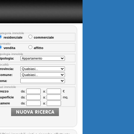
ategoria immobile
residenziale
commerciale
ontratto
vendita
affitto
ipologia immobile
ipologia:
ocalità
rovincia:
omune:
ona:
ati immobile
rezzo
da:
a:
€
uperficie
da:
a:
mq.
amere
da:
a: