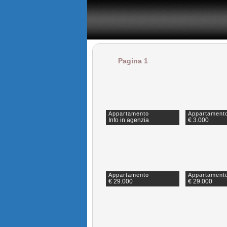
Il portale immobiliare provinciale dedicato alla provincia di
Pagina 1
Appartamento
Appartament
Info in agenzia
€ 3.000
Appartamento
Appartament
€ 29.000
€ 29.000