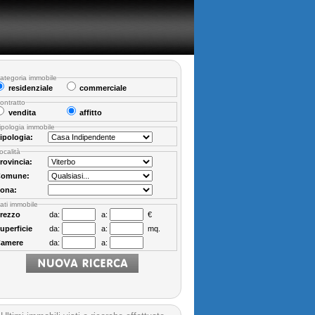
ategoria immobile
residenziale
commerciale
ontratto
vendita
affitto
ipologia immobile
ipologia:
ocalità
rovincia:
omune:
ona:
ati immobile
rezzo
da:
a:
€
uperficie
da:
a:
mq.
amere
da:
a: