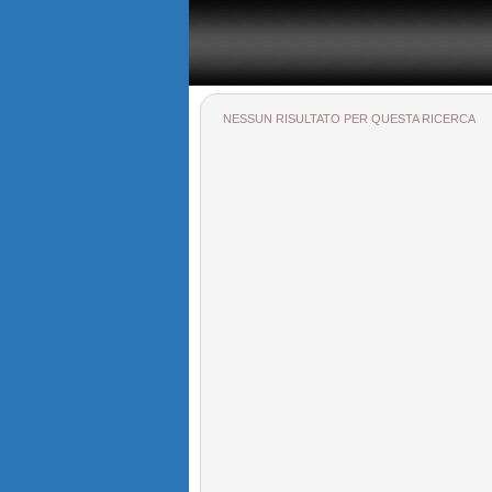
Il portale immobiliare provinciale dedicato alla provincia di
NESSUN RISULTATO PER QUESTA RICERCA