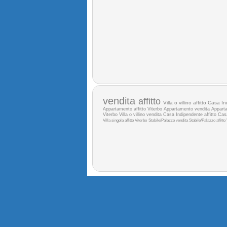
vendita
affitto
Villa o villino affitto
Casa In
Appartamento affitto Viterbo
Appartamento vendita
Apparta
Viterbo
Villa o villino vendita
Casa Indipendente affitto
Cas
Villa singola affitto Viterbo
Stabile/Palazzo vendita
Stabile/Palazzo affitto