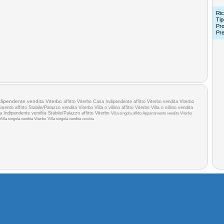
Ric
Tip
Pro
Pr
dipendente vendita Viterbo
affitto Viterbo
Casa Indipendente affitto Viterbo
vendita Viterbo
mento affitto
Stabile/Palazzo vendita Viterbo
Villa o villino affitto Viterbo
Villa o villino vendita
a Indipendente vendita
Stabile/Palazzo affitto Viterbo
Villa singola affitto
Appartamento vendita Viterbo
Villa singola vendita Viterbo
Villa singola vendita
vendita