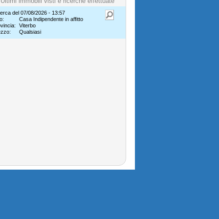
Ultimi immobili visti e ricerche effettuate
erca del 07/08/2026 - 13:57
o:
Casa Indipendente in affitto
vincia:
Viterbo
ezzo:
Qualsiasi