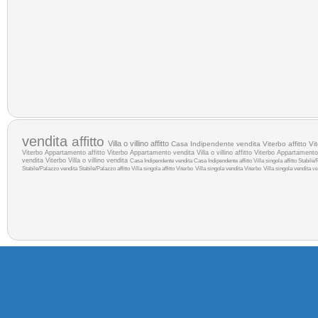
vendita
affitto
Villa o villino affitto
Casa Indipendente vendita Viterbo
affitto Vi
Viterbo
Appartamento affitto Viterbo
Appartamento vendita
Villa o villino affitto Viterbo
Appartamento 
vendita Viterbo
Villa o villino vendita
Casa Indipendente vendita
Casa Indipendente affitto
Villa singola affitto
Stabile/
Stabile/Palazzo vendita
Stabile/Palazzo affitto
Villa singola affitto Viterbo
Villa singola vendita Viterbo
Villa singola vendita
ve