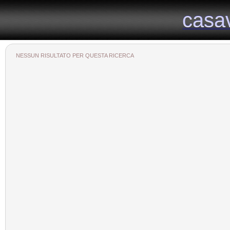
Il portale immobiliare provinciale dedicato alla provincia di Viterbo
casa
casa
NESSUN RISULTATO PER QUESTA RICERCA