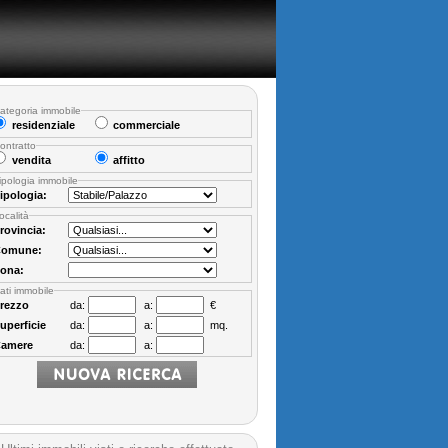
ategoria immobile
residenziale
commerciale
ontratto
vendita
affitto
ipologia immobile
ipologia:
ocalità
rovincia:
omune:
ona:
ati immobile
rezzo
da:
a:
€
uperficie
da:
a:
mq.
amere
da:
a: