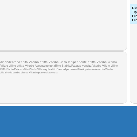
Ric
Tip
Pro
Pr
dipendente vendita Viterbo
affitto Viterbo
Casa Indipendente affitto Viterbo
vendita
a
Villa o villino affitto Viterbo
Appartamento affitto
Stabile/Palazzo vendita Viterbo
Villa o villino
ndita
Stabile/Palazzo affitto Viterbo
Villa singola affitto
Casa Indipendente affitto
Appartamento vendita Viterbo
Villa singola vendita Viterbo
Villa singola vendita
vendita