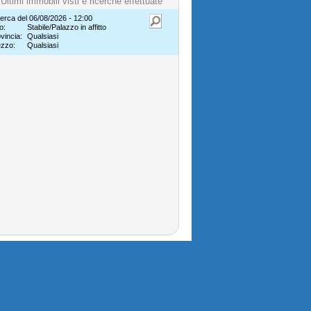
Ultimi immobili visti e ricerche effettuate
erca del 06/08/2026 - 12:00
o:
Stabile/Palazzo in affitto
vincia:
Qualsiasi
ezzo:
Qualsiasi