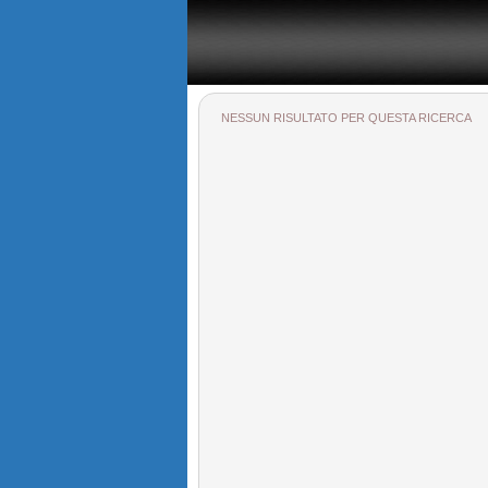
Il portale immobiliare provinciale dedicato alla provincia di
NESSUN RISULTATO PER QUESTA RICERCA