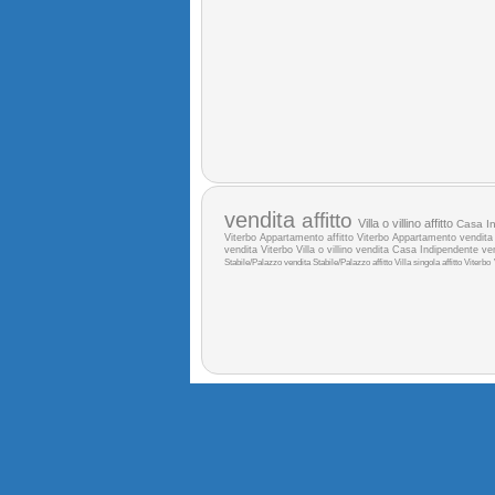
vendita
affitto
Villa o villino affitto
Casa In
Viterbo
Appartamento affitto Viterbo
Appartamento vendit
vendita Viterbo
Villa o villino vendita
Casa Indipendente ve
Stabile/Palazzo vendita
Stabile/Palazzo affitto
Villa singola affitto Viterbo