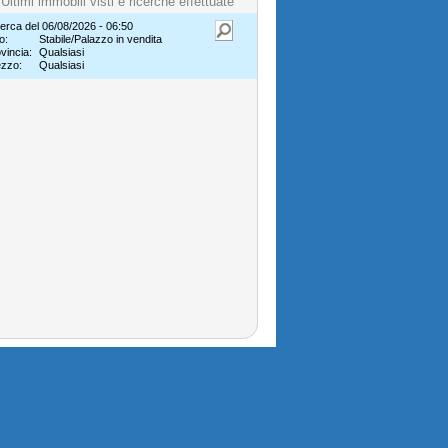
Ultimi immobili visti e ricerche effettuate
erca del 06/08/2026 - 06:50
o:
Stabile/Palazzo in vendita
vincia:
Qualsiasi
ezzo:
Qualsiasi