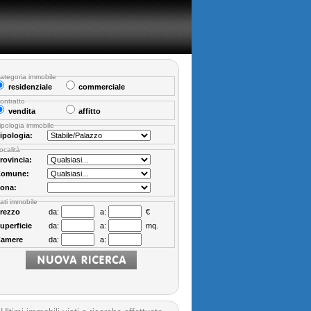
ategoria immobile
residenziale
commerciale
ontratto
vendita
affitto
ipologia immobile
ipologia:
ocalità
rovincia:
omune:
ona:
ati immobile
rezzo
da:
a:
€
uperficie
da:
a:
mq.
amere
da:
a: