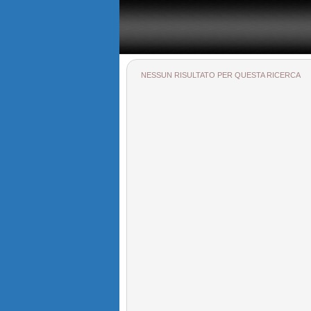
Il portale immobiliare provinciale dedicato alla provincia di
NESSUN RISULTATO PER QUESTA RICERCA