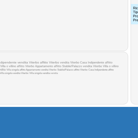
Ric
Tip
Pro
Pr
dipendente vendita Viterbo
affitto Viterbo
vendita Viterbo
Casa Indipendente affitto
a
Villa o villino affitto Viterbo
Appartamento affitto
Stabile/Palazzo vendita Viterbo
Villa o villino
ndita
Villa singola affitto
Appartamento vendita Viterbo
Stabile/Palazzo affitto Viterbo
Casa Indipendente affitto
Villa singola vendita Viterbo
Villa singola vendita
vendita