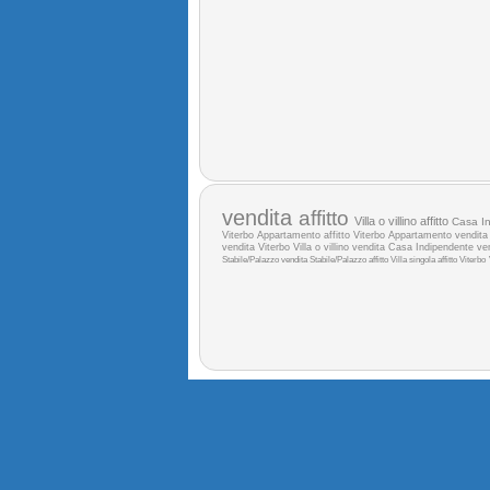
vendita
affitto
Villa o villino affitto
Casa In
Viterbo
Appartamento affitto Viterbo
Appartamento vendit
vendita Viterbo
Villa o villino vendita
Casa Indipendente ve
Stabile/Palazzo vendita
Stabile/Palazzo affitto
Villa singola affitto Viterbo