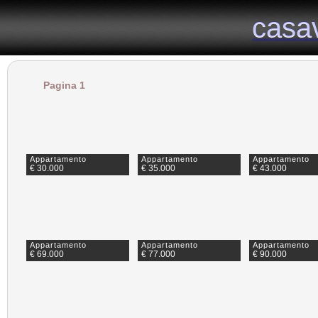
Il portale immobiliare provinciale dedicato alla provincia di Viterbo
casa
casa
Pagina 1
Appartamento
Appartamento
Appartamento
€ 30.000
€ 35.000
€ 43.000
Appartamento
Appartamento
Appartamento
€ 69.000
€ 77.000
€ 90.000