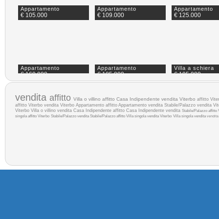
Appartamento
Appartamento
Appartamento
€ 105.000
€ 109.000
€ 125.000
Appartamento
Appartamento
Villa a schiera
€ 160.000
€ 185.000
€ 195.000
vendita
affitto
Villa o villino affitto
Casa Indipendente vendita Viterbo
affitto Vite
affitto Viterbo
vendita Viterbo
Appartamento affitto
Appartamento vendita
Stabile/Palazzo vendita Vi
Viterbo
Villa o villino vendita
Casa Indipendente affitto
Casa Indipendente vendita
Stabile/Palazzo affitto 
singola affitto Viterbo
Stabile/Palazzo vendita
Stabile/Palazzo affitto
Villa singola vendita Viterbo
Villa singola vendita
vendita
Villa bifamiliare
€ 690.000