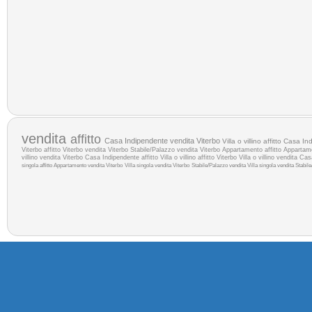
vendita
affitto
Casa Indipendente vendita Viterbo
Villa o villino affitto
Casa Ind
Viterbo
affitto Viterbo
vendita Viterbo
Stabile/Palazzo vendita Viterbo
Appartamento affitto
Appartam
villino vendita Viterbo
Casa Indipendente affitto
Villa o villino affitto Viterbo
Villa o villino vendita
Cas
singola affitto
Appartamento vendita Viterbo
Villa singola vendita Viterbo
Stabile/Palazzo vendita
Villa singola vendita
Stabile