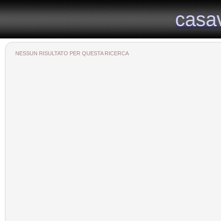
Il portale immobiliare provinciale dedicato alla provincia di Viterbo
casa
casa
NESSUN RISULTATO PER QUESTA RICERCA