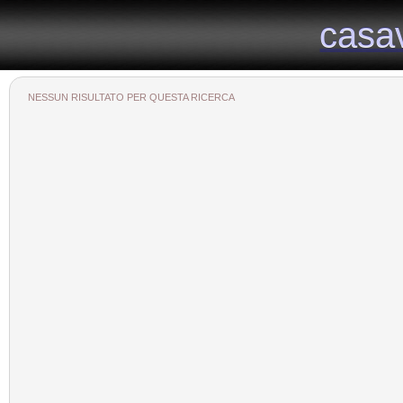
Il portale immobiliare provinciale dedicato alla provincia di Viterbo
casa
casa
NESSUN RISULTATO PER QUESTA RICERCA