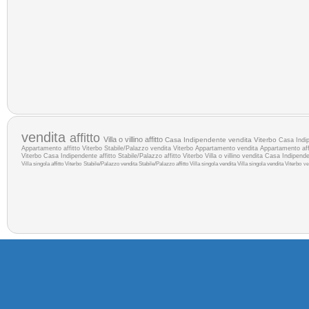
vendita
affitto
Villa o villino affitto
Casa Indipendente vendita Viterbo
Casa Indip
Appartamento affitto Viterbo
Stabile/Palazzo vendita Viterbo
Appartamento vendita
Appartamento aff
Viterbo
Casa Indipendente affitto
Stabile/Palazzo affitto Viterbo
Villa o villino vendita
Casa Indipende
Villa singola affitto Viterbo
Stabile/Palazzo vendita
Stabile/Palazzo affitto
Villa singola vendita
Villa singola vendita Viterbo
ve